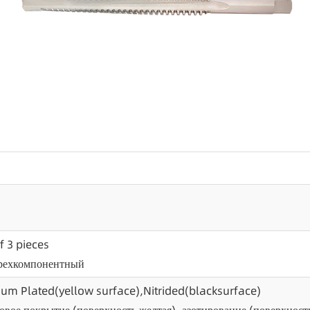
of 3 pieces
трехкомпонентный
nium Plated(yellow surface),Nitrided(blacksurface)