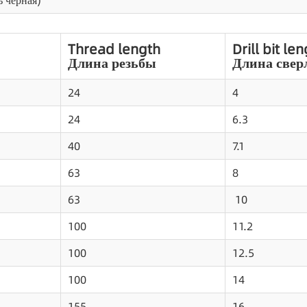
ь черная)
Thread length
Drill bit le
Длина резьбы
Длина свер
24
4
24
6.3
40
7.1
63
8
63
10
100
11.2
100
12.5
100
14
155
16