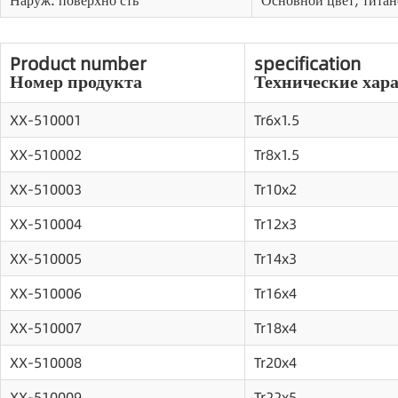
Наруж. поверхно сть
Основной цвет, титан
Product number
specification
Номер продукта
Технические хар
XX-510001
Tr6x1.5
XX-510002
Tr8x1.5
XX-510003
Tr10x2
XX-510004
Tr12x3
XX-510005
Tr14x3
XX-510006
Tr16x4
XX-510007
Tr18x4
XX-510008
Tr20x4
XX-510009
Tr22x5