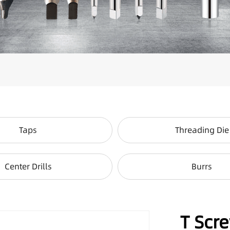
Taps
Threading Die
Center Drills
Burrs
T Scr