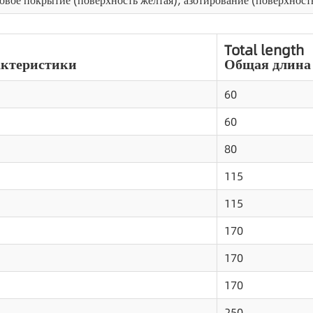
овое покрытие (поверхность желтая), азотирование (поверхност
Total length
актеристики
Общая длина
60
60
80
115
115
170
170
170
250