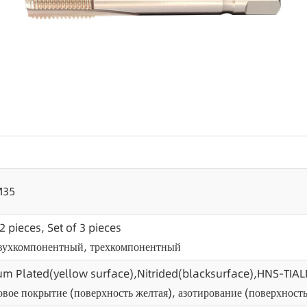
M35
 2 pieces, Set of 3 pieces
вухкомпонентный, трехкомпонентный
ium Plated(yellow surface),Nitrided(blacksurface),HNS-TIAL
овое покрытие (поверхность желтая), азотирование (поверхност