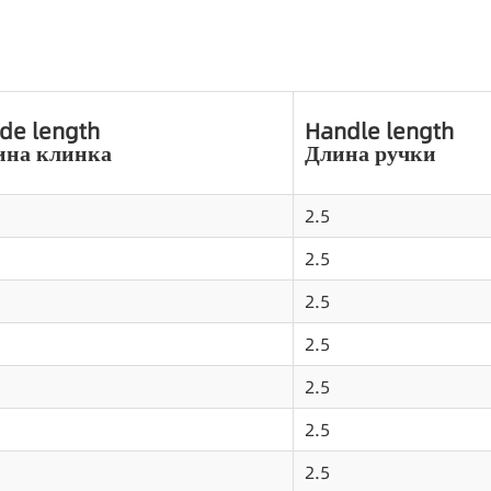
de length
Handle length
ина клинка
Длина ручки
2.5
2.5
2.5
2.5
2.5
2.5
2.5